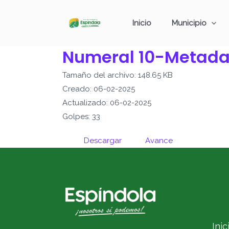
Ir
al
Inicio
Municipio
contenido
Numeral 10-Metada
Tamaño del archivo: 148.65 KB
Creado: 06-02-2025
Actualizado: 06-02-2025
Golpes: 33
Descargar
Avance
Inic