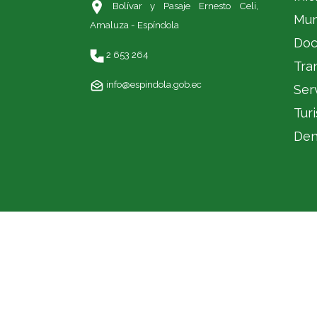
Bolívar y Pasaje Ernesto Celi,
Mun
Amaluza - Espíndola
Doc
2 653 264
Tra
info@espindola.gob.ec
Ser
Tur
Den