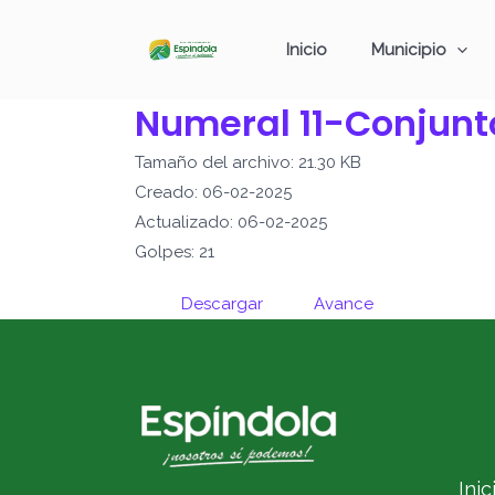
Ir
al
Inicio
Municipio
contenido
Numeral 11-Conjunt
Tamaño del archivo: 21.30 KB
Creado: 06-02-2025
Actualizado: 06-02-2025
Golpes: 21
Descargar
Avance
Inic