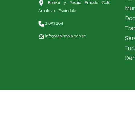
Bolívar y Pasaje Ernesto Celi,
Mun
Amaluza - Espíndola
Doc
2 653 264
Tra
info@espindola.gob.ec
Ser
Tur
Den