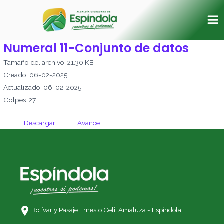
Ir
Ma
al
Me
contenido
Numeral 11-Conjunto de datos
Tamaño del archivo: 21.30 KB
Creado: 06-02-2025
Actualizado: 06-02-2025
Golpes: 27
Descargar
Avance
Bolívar y Pasaje Ernesto Celi,
Amaluza - Espíndola