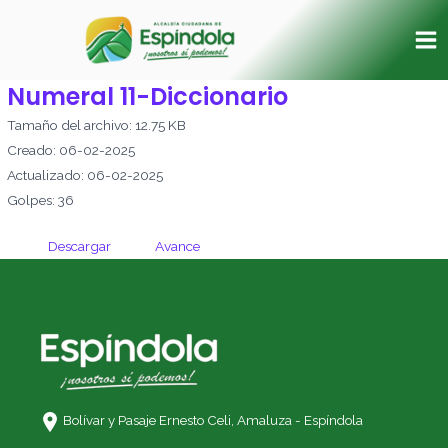
Ir
Ma
al
Me
contenido
Numeral 11-Diccionario
Tamaño del archivo: 12.75 KB
Creado: 06-02-2025
Actualizado: 06-02-2025
Golpes: 36
Descargar
Avance
Bolívar y Pasaje Ernesto Celi,
Amaluza - Espíndola