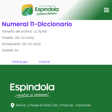
Ir
Ma
al
Me
contenido
Numeral 11-Diccionario
Tamaño del archivo: 12.75 KB
Creado: 06-02-2025
Actualizado: 06-02-2025
Golpes: 24
Descargar
Avance
Bolívar y Pasaje Ernesto Celi,
Amaluza - Espíndola