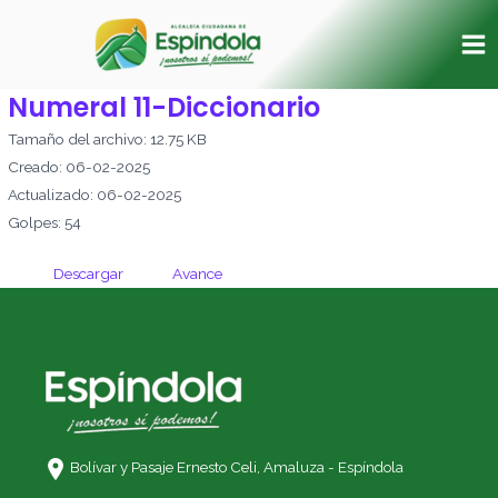
Ir
Ma
al
Me
contenido
Numeral 11-Diccionario
Tamaño del archivo: 12.75 KB
Creado: 06-02-2025
Actualizado: 06-02-2025
Golpes: 54
Descargar
Avance
Bolívar y Pasaje Ernesto Celi,
Amaluza - Espíndola