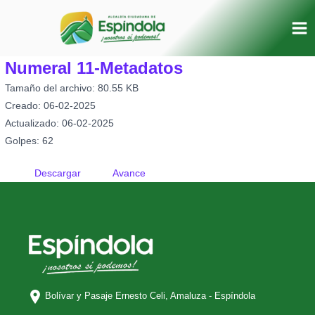
Ir
Mai
al
Me
contenido
Numeral 11-Metadatos
Tamaño del archivo: 80.55 KB
Creado: 06-02-2025
Actualizado: 06-02-2025
Golpes: 62
Descargar
Avance
Bolívar y Pasaje Ernesto Celi,
Amaluza - Espíndola