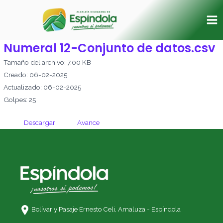
Ir
Ma
al
Me
contenido
Numeral 12-Conjunto de datos.csv
Tamaño del archivo: 7.00 KB
Creado: 06-02-2025
Actualizado: 06-02-2025
Golpes: 25
Descargar
Avance
Bolívar y Pasaje Ernesto Celi,
Amaluza - Espíndola