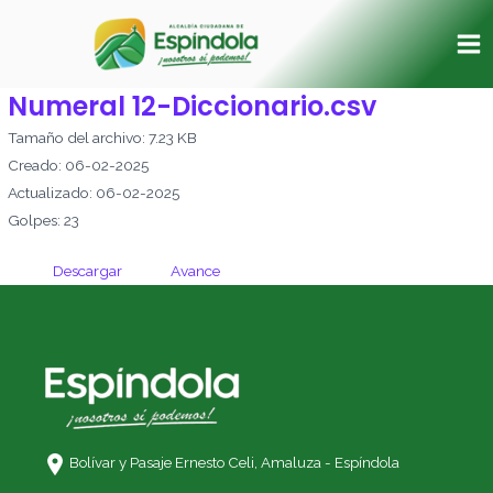
Ir
Ma
al
Me
contenido
Numeral 12-Diccionario.csv
Tamaño del archivo: 7.23 KB
Creado: 06-02-2025
Actualizado: 06-02-2025
Golpes: 23
Descargar
Avance
Bolívar y Pasaje Ernesto Celi,
Amaluza - Espíndola