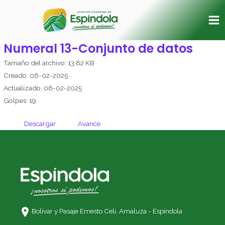
Ir
Ma
al
Me
contenido
Numeral 13-Conjunto de datos
Tamaño del archivo: 13.82 KB
Creado: 06-02-2025
Actualizado: 06-02-2025
Golpes: 19
Descargar
Avance
Bolívar y Pasaje Ernesto Celi,
Amaluza - Espíndola