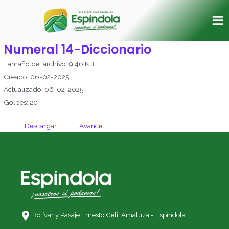
Ir
Ma
al
Me
contenido
Numeral 14-Diccionario
Tamaño del archivo: 9.46 KB
Creado: 06-02-2025
Actualizado: 06-02-2025
Golpes: 20
Descargar
Avance
Bolívar y Pasaje Ernesto Celi,
Amaluza - Espíndola