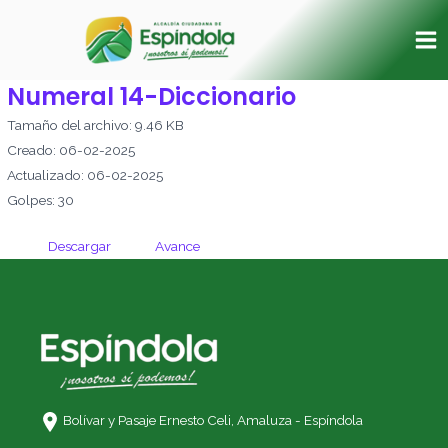
Ir
Ma
al
Me
contenido
Numeral 14-Diccionario
Tamaño del archivo: 9.46 KB
Creado: 06-02-2025
Actualizado: 06-02-2025
Golpes: 30
Descargar
Avance
Bolívar y Pasaje Ernesto Celi,
Amaluza - Espíndola