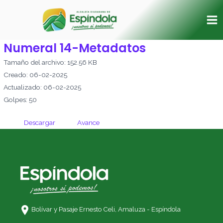
Ir
Ma
al
Me
contenido
Numeral 14-Metadatos
Tamaño del archivo: 152.56 KB
Creado: 06-02-2025
Actualizado: 06-02-2025
Golpes: 50
Descargar
Avance
Bolívar y Pasaje Ernesto Celi,
Amaluza - Espíndola