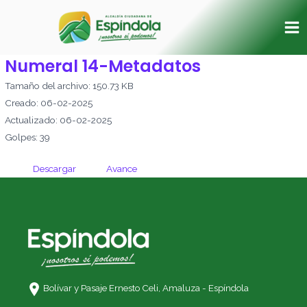
Ir
Ma
al
Me
contenido
Numeral 14-Metadatos
Tamaño del archivo: 150.73 KB
Creado: 06-02-2025
Actualizado: 06-02-2025
Golpes: 39
Descargar
Avance
Bolívar y Pasaje Ernesto Celi,
Amaluza - Espíndola