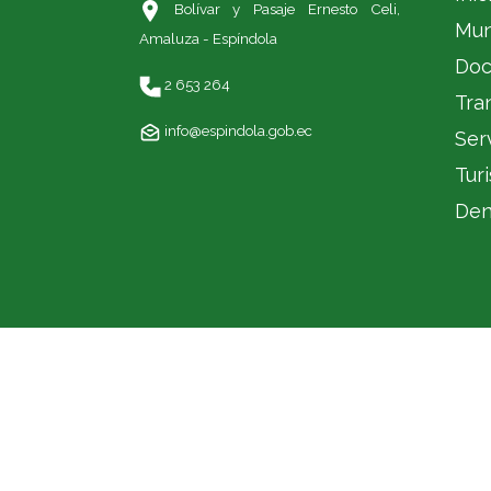
Bolívar y Pasaje Ernesto Celi,
Mun
Amaluza - Espíndola
Doc
2 653 264
Tra
info@espindola.gob.ec
Ser
Tur
Den