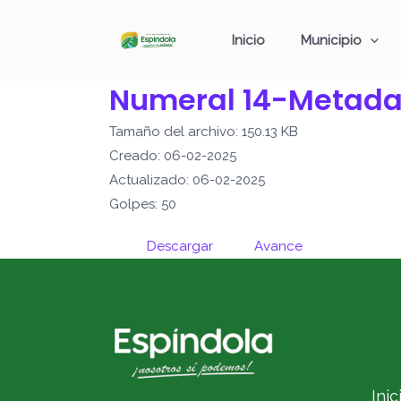
Ir
al
Inicio
Municipio
contenido
Numeral 14-Metada
Tamaño del archivo: 150.13 KB
Creado: 06-02-2025
Actualizado: 06-02-2025
Golpes: 50
Descargar
Avance
Inic