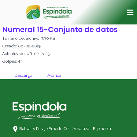
Ir
Ma
al
Me
contenido
Numeral 15-Conjunto de datos
Tamaño del archivo: 7.30 KB
Creado: 06-02-2025
Actualizado: 06-02-2025
Golpes: 44
Descargar
Avance
Bolívar y Pasaje Ernesto Celi,
Amaluza - Espíndola