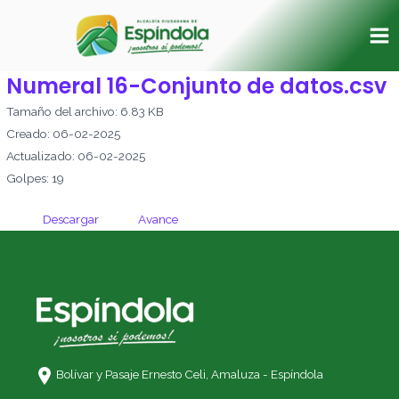
Ir
Ma
al
Me
contenido
Numeral 16-Conjunto de datos.csv
Tamaño del archivo: 6.83 KB
Creado: 06-02-2025
Actualizado: 06-02-2025
Golpes: 19
Descargar
Avance
Bolívar y Pasaje Ernesto Celi,
Amaluza - Espíndola