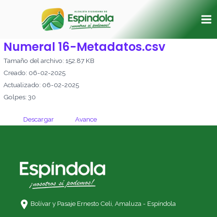
Ir
Ma
al
Me
contenido
Numeral 16-Metadatos.csv
Tamaño del archivo: 152.87 KB
Creado: 06-02-2025
Actualizado: 06-02-2025
Golpes: 30
Descargar
Avance
Bolívar y Pasaje Ernesto Celi,
Amaluza - Espíndola