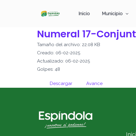
Ir
al
Inicio
Municipio
contenido
Numeral 17-Conjunt
Tamaño del archivo: 22.08 KB
Creado: 06-02-2025
Actualizado: 06-02-2025
Golpes: 48
Descargar
Avance
Inic