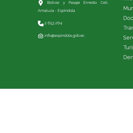
Bolívar y Pasaje Ernesto Celi,
Mun
Amaluza - Espíndola
Doc
2 653 264
Tra
info@espindola.gob.ec
Ser
Tur
Den