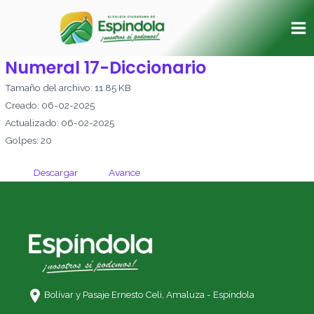
Ir
Ma
al
Me
contenido
Numeral 17-Diccionario
Tamaño del archivo: 11.85 KB
Creado: 06-02-2025
Actualizado: 06-02-2025
Golpes: 20
Descargar
Avance
Bolívar y Pasaje Ernesto Celi,
Amaluza - Espíndola