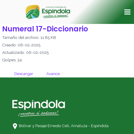
Ir
Ma
al
Me
contenido
Numeral 17-Diccionario
Tamaño del archivo: 11.85 KB
Creado: 06-02-2025
Actualizado: 06-02-2025
Golpes: 34
Descargar
Avance
Bolívar y Pasaje Ernesto Celi,
Amaluza - Espíndola