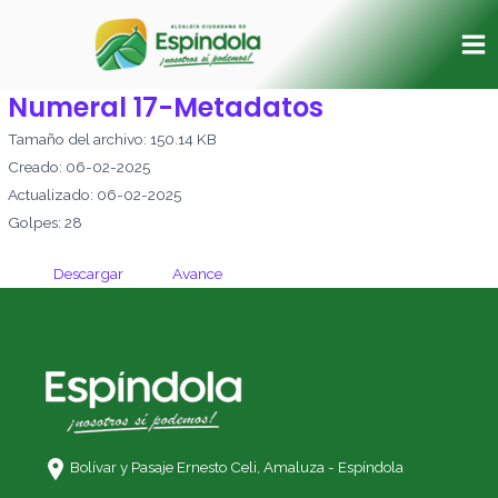
Ir
Ma
al
Me
contenido
Numeral 17-Metadatos
Tamaño del archivo: 150.14 KB
Creado: 06-02-2025
Actualizado: 06-02-2025
Golpes: 28
Descargar
Avance
Bolívar y Pasaje Ernesto Celi,
Amaluza - Espíndola