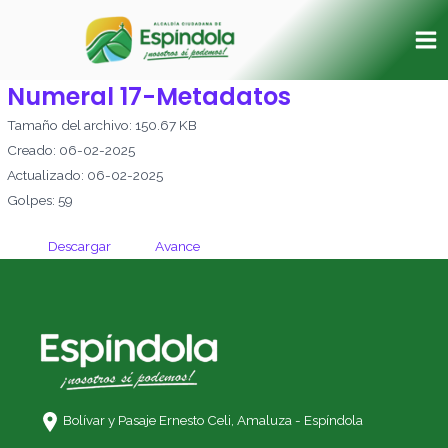
Ir
Ma
al
Me
contenido
Numeral 17-Metadatos
Tamaño del archivo: 150.67 KB
Creado: 06-02-2025
Actualizado: 06-02-2025
Golpes: 59
Descargar
Avance
Bolívar y Pasaje Ernesto Celi,
Amaluza - Espíndola