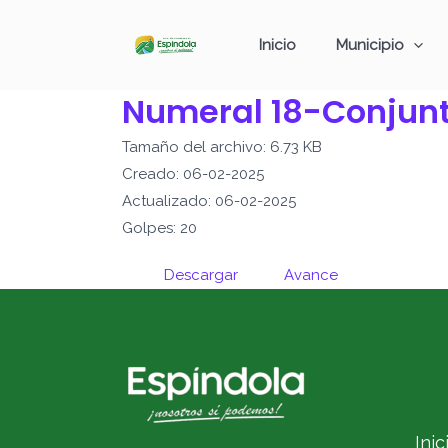
Ir
al
Inicio
Municipio
contenido
Numeral 18-Conjunt
Tamaño del archivo: 6.73 KB
Creado: 06-02-2025
Actualizado: 06-02-2025
Golpes: 20
Descargar
Avance
Inic