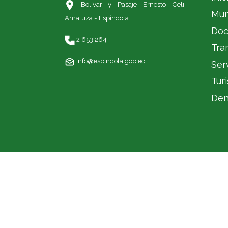
Bolívar y Pasaje Ernesto Celi,
Mun
Amaluza - Espíndola
Doc
2 653 264
Tra
info@espindola.gob.ec
Ser
Tur
Den