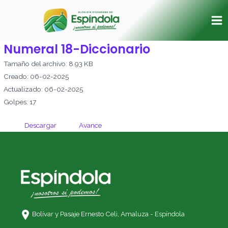
Ir
Ma
al
Me
contenido
Numeral 18-Diccionario
Tamaño del archivo: 8.93 KB
Creado: 06-02-2025
Actualizado: 06-02-2025
Golpes: 17
Descargar
Avance
Bolívar y Pasaje Ernesto Celi,
Amaluza - Espíndola