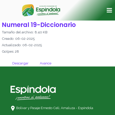
Ir
Ma
al
Me
contenido
Numeral 19-Diccionario
Tamaño del archivo: 8.40 KB
Creado: 06-02-2025
Actualizado: 06-02-2025
Golpes: 28
Descargar
Avance
Bolívar y Pasaje Ernesto Celi,
Amaluza - Espíndola