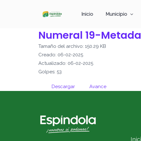
Ir
al
Inicio
Municipio
contenido
Numeral 19-Metada
Tamaño del archivo: 150.29 KB
Creado: 06-02-2025
Actualizado: 06-02-2025
Golpes: 53
Descargar
Avance
Inic