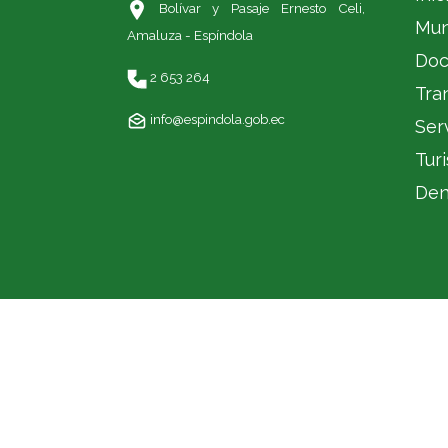
Bolívar y Pasaje Ernesto Celi,
Mun
Amaluza - Espíndola
Doc
2 653 264
Tra
info@espindola.gob.ec
Ser
Tur
Den