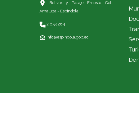
Bolívar y Pasaje Ernesto Celi,
Mun
Amaluza - Espíndola
Doc
2 653 264
Tra
info@espindola.gob.ec
Ser
Tur
Den