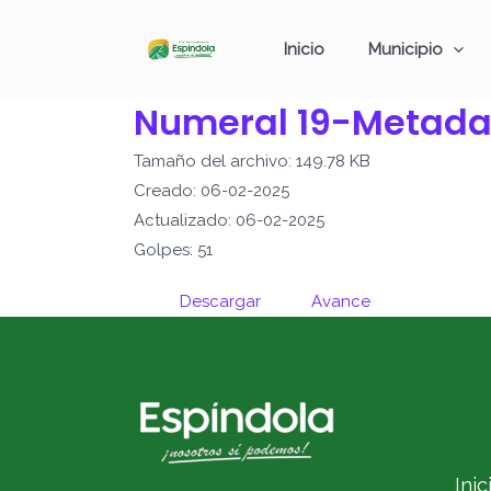
Ir
al
Inicio
Municipio
contenido
Numeral 19-Metada
Tamaño del archivo: 149.78 KB
Creado: 06-02-2025
Actualizado: 06-02-2025
Golpes: 51
Descargar
Avance
Inic