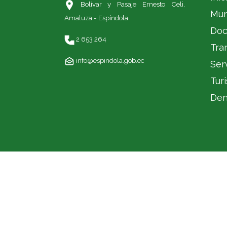
Bolívar y Pasaje Ernesto Celi,
Mun
Amaluza - Espíndola
Doc
2 653 264
Tra
info@espindola.gob.ec
Ser
Tur
Den