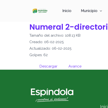
Ir
al
Inicio
Municipio
contenido
Numeral 2-directori
Tamaño del archivo: 108.13 KB
Creado: 06-02-2025
Actualizado: 06-02-2025
Golpes: 62
Descargar
Avance
Inic