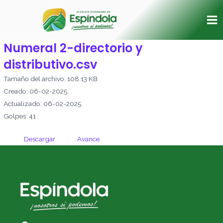
Ir
Ma
al
Me
contenido
Numeral 2-directorio y
distributivo.csv
Tamaño del archivo: 108.13 KB
Creado: 06-02-2025
Actualizado: 06-02-2025
Golpes: 41
Descargar
Avance