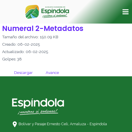
Ir
Ma
al
Me
contenido
Numeral 2-Metadatos
Tamaño del archivo: 150.09 KB
Creado: 06-02-2025
Actualizado: 06-02-2025
Golpes: 38
Descargar
Avance
Bolívar y Pasaje Ernesto Celi,
Amaluza - Espíndola