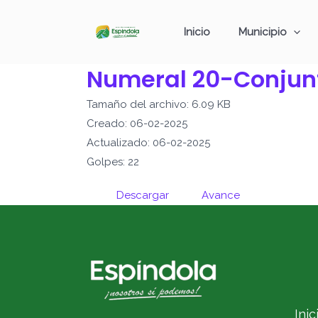
Ir
al
Inicio
Municipio
contenido
Numeral 20-Conjun
Tamaño del archivo: 6.09 KB
Creado: 06-02-2025
Actualizado: 06-02-2025
Golpes: 22
Descargar
Avance
Inic