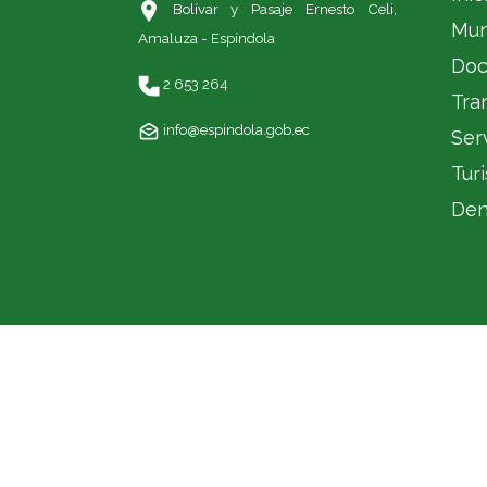
Bolívar y Pasaje Ernesto Celi,
Mun
Amaluza - Espíndola
Doc
2 653 264
Tra
info@espindola.gob.ec
Ser
Tur
Den