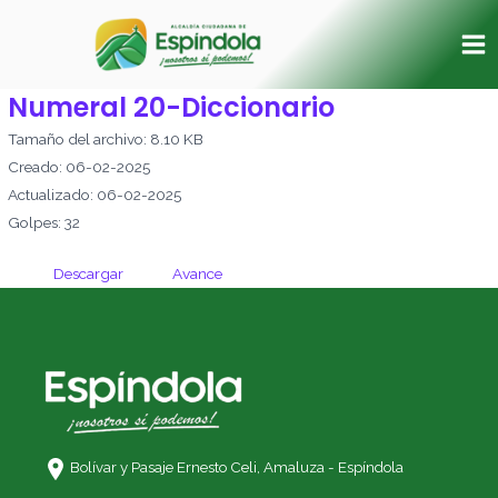
Ir
Ma
al
Me
contenido
Numeral 20-Diccionario
Tamaño del archivo: 8.10 KB
Creado: 06-02-2025
Actualizado: 06-02-2025
Golpes: 32
Descargar
Avance
Bolívar y Pasaje Ernesto Celi,
Amaluza - Espíndola