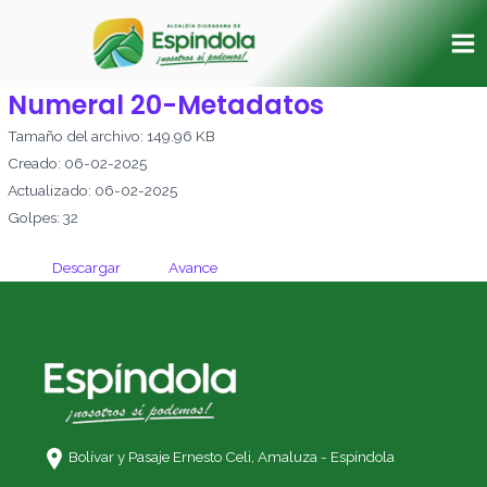
Ir
Ma
al
Me
contenido
Numeral 20-Metadatos
Tamaño del archivo: 149.96 KB
Creado: 06-02-2025
Actualizado: 06-02-2025
Golpes: 32
Descargar
Avance
Bolívar y Pasaje Ernesto Celi,
Amaluza - Espíndola