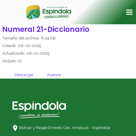
Ir
Ma
al
Me
contenido
Numeral 21-Diccionario
Tamaño del archivo: 8.34 KB
Creado: 06-02-2025
Actualizado: 06-02-2025
Golpes: 22
Descargar
Avance
Bolívar y Pasaje Ernesto Celi,
Amaluza - Espíndola