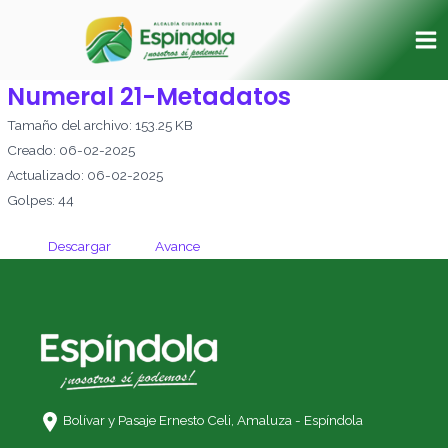
Ir
Ma
al
Me
contenido
Numeral 21-Metadatos
Tamaño del archivo: 153.25 KB
Creado: 06-02-2025
Actualizado: 06-02-2025
Golpes: 44
Descargar
Avance
Bolívar y Pasaje Ernesto Celi,
Amaluza - Espíndola