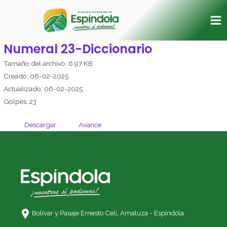
Ir
Ma
al
Me
contenido
Numeral 23-Diccionario
Tamaño del archivo: 6.97 KB
Creado: 06-02-2025
Actualizado: 06-02-2025
Golpes: 23
Descargar
Avance
Bolívar y Pasaje Ernesto Celi,
Amaluza - Espíndola