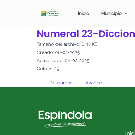
Ir
al
Inicio
Municipio
contenido
Numeral 23-Diccion
Tamaño del archivo: 6.97 KB
Creado: 06-02-2025
Actualizado: 06-02-2025
Golpes: 29
Descargar
Avance
Inic