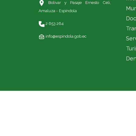
Bolívar y Pasaje Ernesto Celi,
Mun
Amaluza - Espíndola
Doc
2 653 264
Tra
info@espindola.gob.ec
Ser
Tur
Den