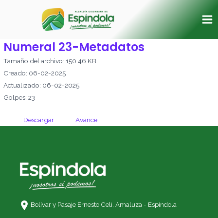
Ir
Ma
al
Me
contenido
Numeral 23-Metadatos
Tamaño del archivo: 150.46 KB
Creado: 06-02-2025
Actualizado: 06-02-2025
Golpes: 23
Descargar
Avance
Bolívar y Pasaje Ernesto Celi,
Amaluza - Espíndola