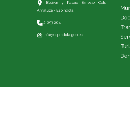
Bolívar y Pasaje Ernesto Celi,
Mun
Amaluza - Espíndola
Doc
2 653 264
Tra
info@espindola.gob.ec
Ser
Tur
Den