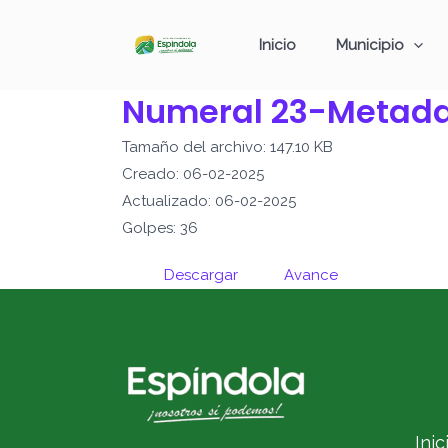
Ir
al
Inicio
Municipio
contenido
Numeral 23-Metad
Tamaño del archivo: 147.10 KB
Creado: 06-02-2025
Actualizado: 06-02-2025
Golpes: 36
Descargar
Avance
Inic