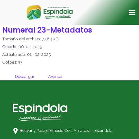
Ir
Ma
al
Me
contenido
Numeral 23-Metadatos
Tamaño del archivo: 77.83 KB
Creado: 06-02-2025
Actualizado: 06-02-2025
Golpes: 37
Descargar
Avance
Bolívar y Pasaje Ernesto Celi,
Amaluza - Espíndola