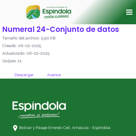
Ir
Ma
al
Me
contenido
Numeral 24-Conjunto de datos
Tamaño del archivo: 5.90 KB
Creado: 06-02-2025
Actualizado: 06-02-2025
Golpes: 21
Descargar
Avance
Bolívar y Pasaje Ernesto Celi,
Amaluza - Espíndola