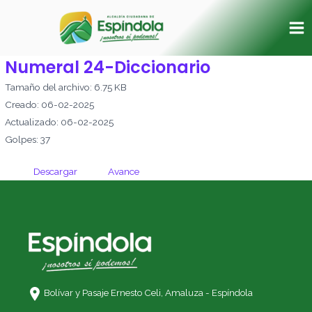
Ir
Ma
al
Me
contenido
Numeral 24-Diccionario
Tamaño del archivo: 6.75 KB
Creado: 06-02-2025
Actualizado: 06-02-2025
Golpes: 37
Descargar
Avance
Bolívar y Pasaje Ernesto Celi,
Amaluza - Espíndola