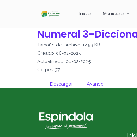
Ir
al
Inicio
Municipio
contenido
Numeral 3-Dicciona
Tamaño del archivo: 12.59 KB
Creado: 06-02-2025
Actualizado: 06-02-2025
Golpes: 37
Descargar
Avance
Inic