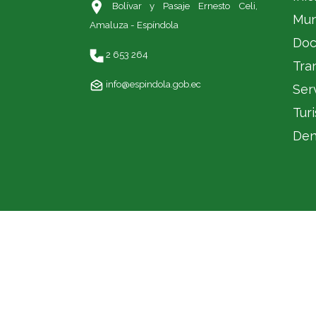
Bolívar y Pasaje Ernesto Celi,
Mun
Amaluza - Espíndola
Doc
2 653 264
Tra
info@espindola.gob.ec
Ser
Tur
Den