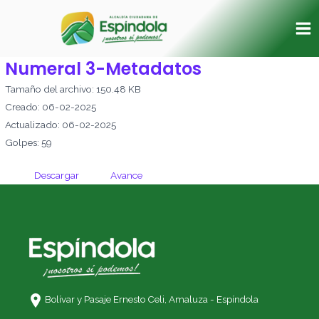
Ir
Ma
al
Me
contenido
Numeral 3-Metadatos
Tamaño del archivo: 150.48 KB
Creado: 06-02-2025
Actualizado: 06-02-2025
Golpes: 59
Descargar
Avance
Bolívar y Pasaje Ernesto Celi,
Amaluza - Espíndola