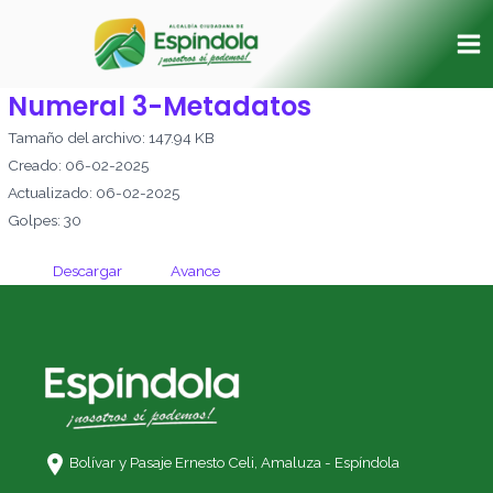
Ir
Ma
al
Me
contenido
Numeral 3-Metadatos
Tamaño del archivo: 147.94 KB
Creado: 06-02-2025
Actualizado: 06-02-2025
Golpes: 30
Descargar
Avance
Bolívar y Pasaje Ernesto Celi,
Amaluza - Espíndola