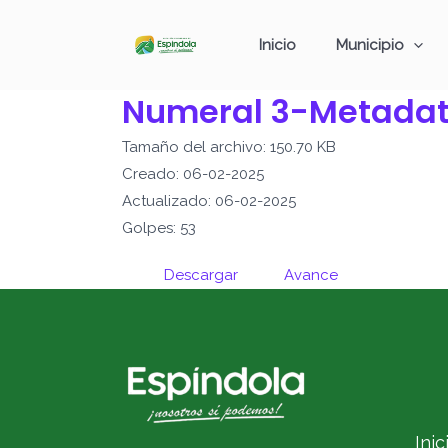
Ir
al
Inicio
Municipio
contenido
Numeral 3-Metada
Tamaño del archivo: 150.70 KB
Creado: 06-02-2025
Actualizado: 06-02-2025
Golpes: 53
Descargar
Avance
Inic