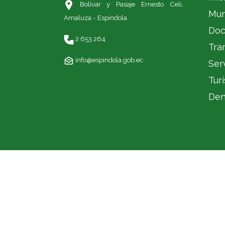
Bolívar y Pasaje Ernesto Celi,
Mun
Amaluza - Espíndola
Doc
2 653 264
Tra
info@espindola.gob.ec
Ser
Tur
Den