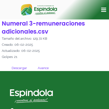
Ir
Ma
al
Me
contenido
Numeral 3-remuneraciones
adicionales.csv
Tamaño del archivo: 129.72 KB
Creado: 06-02-2025
Actualizado: 06-02-2025
Golpes: 21
Descargar
Avance