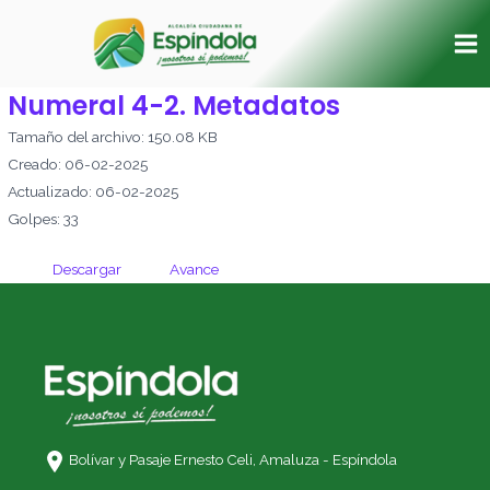
Ir
Ma
al
Me
contenido
Numeral 4-2. Metadatos
Tamaño del archivo: 150.08 KB
Creado: 06-02-2025
Actualizado: 06-02-2025
Golpes: 33
Descargar
Avance
Bolívar y Pasaje Ernesto Celi,
Amaluza - Espíndola