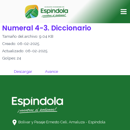
Ir
Ma
al
Me
contenido
Numeral 4-3. Diccionario
Tamaño del archivo: 9.04 KB
Creado: 06-02-2025
Actualizado: 06-02-2025
Golpes: 24
Descargar
Avance
Bolívar y Pasaje Ernesto Celi,
Amaluza - Espíndola